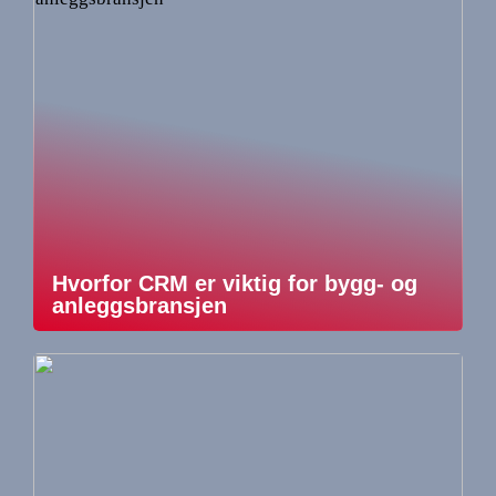
Hvorfor CRM er viktig for bygg- og
anleggsbransjen