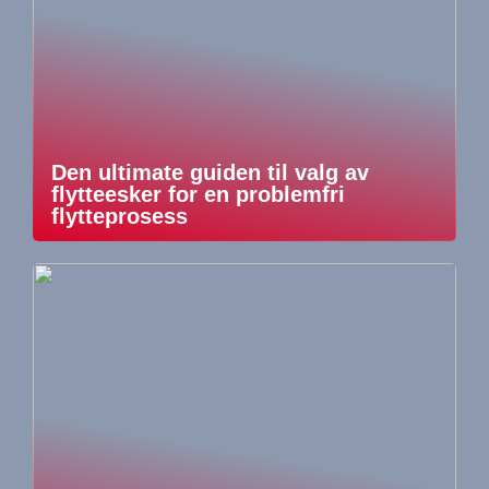
Den ultimate guiden til valg av
flytteesker for en problemfri
flytteprosess