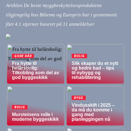
Artiklen De beste myggbeskyttelsesproduktene
tilgjengelig hos Biltema og Europris har i gennemsnit
fået
4.1
stjerner baseret på
11
anmeldelser
GODE RÅD
BOLIG
Fra hytte til
Slik skaper du et nytt
helårsbolig:
og bedre bad – tips
Tilkobling som del av
til nybygg og
god byggeskikk
rehabilitering
BYGG
Vindusskift i 2025 –
BOLIG
da må du komme i
Mursteinens rolle i
gang med
moderne byggeskikk
planleggingen nå