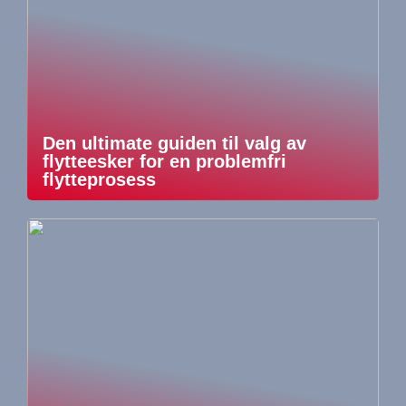
Den ultimate guiden til valg av
flytteesker for en problemfri
flytteprosess