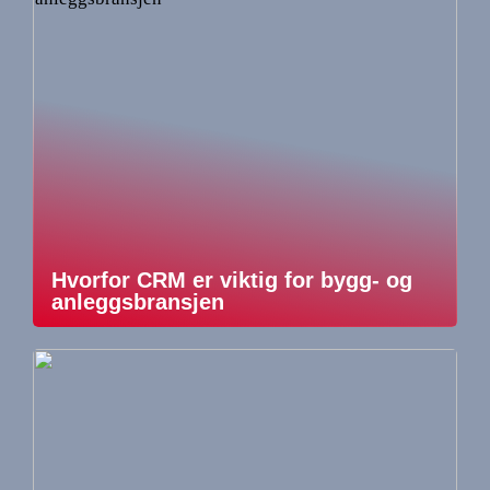
Hvorfor CRM er viktig for bygg- og
anleggsbransjen