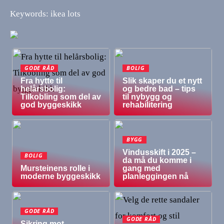
Keywords: ikea lots
GODE RÅD
BOLIG
Fra hytte til
Slik skaper du et nytt
helårsbolig:
og bedre bad – tips
Tilkobling som del av
til nybygg og
god byggeskikk
rehabilitering
BYGG
Vindusskift i 2025 –
BOLIG
da må du komme i
Mursteinens rolle i
gang med
moderne byggeskikk
planleggingen nå
GODE RÅD
GODE RÅD
Sikring mot