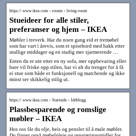
https:// www.ikea.com › rooms › living-room
Stueideer for alle stiler,
preferanser og hjem – IKEA
Møbler i treverk. Har du noen gang eid et tremøbel
som har vart i årevis, som et spisebord med hakk etter
utallige middager og en stadig mer sjarmerende …
Enten du er ute etter en ny sofa, mer oppbevaring eller
bare vil friske opp stilen, har vi alt du trenger for å få
ei stue som både er funksjonell og matchende og ikke
minst ser skikkelig stilig ut.
https:// www.ikea.com › Startside › Idéblogg
Plassbesparende og romslige
møbler – IKEA
Hos oss får du olje, beis og pensler til å male møbler.
Du finner også møbelpleie og rengjøringsmidler for