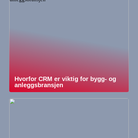
Hvorfor CRM er viktig for bygg- og
anleggsbransjen