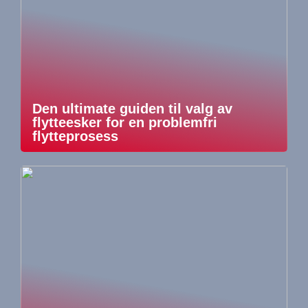
Den ultimate guiden til valg av
flytteesker for en problemfri
flytteprosess