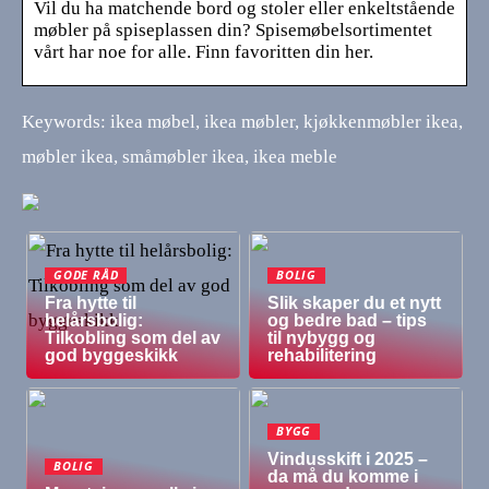
Vil du ha matchende bord og stoler eller enkeltstående
møbler på spiseplassen din? Spisemøbelsortimentet
vårt har noe for alle. Finn favoritten din her.
Keywords: ikea møbel, ikea møbler, kjøkkenmøbler ikea,
møbler ikea, småmøbler ikea, ikea meble
GODE RÅD
BOLIG
Fra hytte til
Slik skaper du et nytt
helårsbolig:
og bedre bad – tips
Tilkobling som del av
til nybygg og
god byggeskikk
rehabilitering
BYGG
Vindusskift i 2025 –
BOLIG
da må du komme i