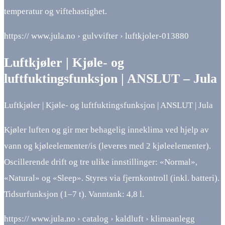
temperatur og viftehastighet.
https:// www.jula.no › gulvvifter › luftkjoler-013880
Luftkjøler | Kjøle- og
luftfuktingsfunksjon | ANSLUT – Jula
Luftkjøler | Kjøle- og luftfuktingsfunksjon | ANSLUT | Jula
Kjøler luften og gir mer behagelig inneklima ved hjelp av
vann og kjøleelementer/is (leveres med 2 kjøleelementer).
Oscillerende drift og tre ulike innstillinger: «Normal»,
«Natural» og «Sleep». Styres via fjernkontroll (inkl. batteri).
Tidsurfunksjon (1–7 t). Vanntank: 4,8 l.
https:// www.jula.no › catalog › kaldluft › klimaanlegg