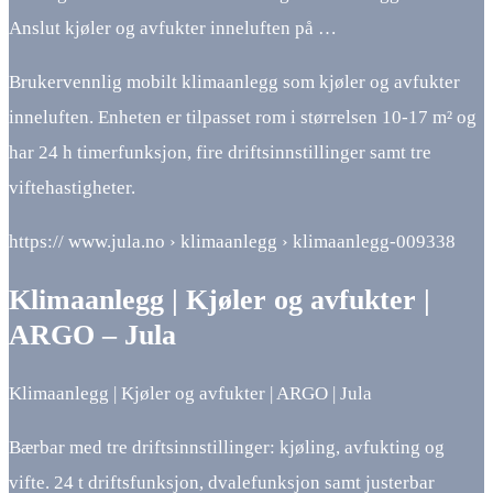
Anslut kjøler og avfukter inneluften på …
Brukervennlig mobilt klimaanlegg som kjøler og avfukter
inneluften. Enheten er tilpasset rom i størrelsen 10-17 m² og
har 24 h timerfunksjon, fire driftsinnstillinger samt tre
viftehastigheter.
https:// www.jula.no › klimaanlegg › klimaanlegg-009338
Klimaanlegg | Kjøler og avfukter |
ARGO – Jula
Klimaanlegg | Kjøler og avfukter | ARGO | Jula
Bærbar med tre driftsinnstillinger: kjøling, avfukting og
vifte. 24 t driftsfunksjon, dvalefunksjon samt justerbar