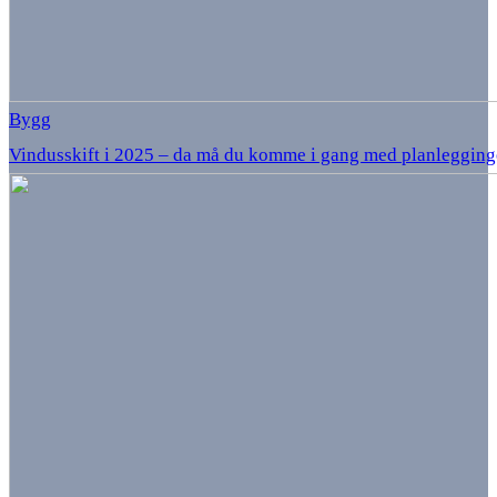
Bygg
Vindusskift i 2025 – da må du komme i gang med planlegging