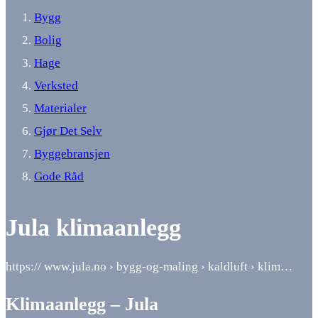
Bygg
Bolig
Hage
Verksted
Materialer
Gjør Det Selv
Byggebransjen
Gode Råd
Jula klimaanlegg
https:// www.jula.no › bygg-og-maling › kaldluft › klim…
Klimaanlegg – Jula