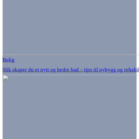
Bolig
Slik skaper du et nytt og bedre bad – tips til nybygg og rehabi