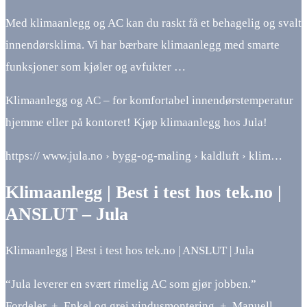
Med klimaanlegg og AC kan du raskt få et behagelig og svalt
innendørsklima. Vi har bærbare klimaanlegg med smarte
funksjoner som kjøler og avfukter …
Klimaanlegg og AC – for komfortabel innendørstemperatur
hjemme eller på kontoret! Kjøp klimaanlegg hos Jula!
https:// www.jula.no › bygg-og-maling › kaldluft › klim…
Klimaanlegg | Best i test hos tek.no |
ANSLUT – Jula
Klimaanlegg | Best i test hos tek.no | ANSLUT | Jula
“Jula leverer en svært rimelig AC som gjør jobben.”
Fordeler. +. Enkel og grei vindusmontering. +. Manuell