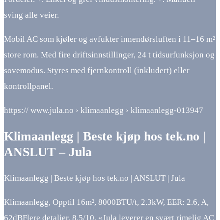
sving alle veier.
Mobil AC som kjøler og avfukter innendørsluften i 11–16 m²
store rom. Med fire driftsinnstillinger, 24 t tidsurfunksjon og
sovemodus. Styres med fjernkontroll (inkludert) eller
kontrollpanel.
https:// www.jula.no › klimaanlegg › klimaanlegg-013947
Klimaanlegg | Beste kjøp hos tek.no |
ANSLUT – Jula
Klimaanlegg | Beste kjøp hos tek.no | ANSLUT | Jula
Klimaanlegg, Opptil 16m², 8000BTU/t, 2.3kW, EER: 2.6, A,
62dBFlere detaljer. 8.5/10. «Jula leverer en svært rimelig AC