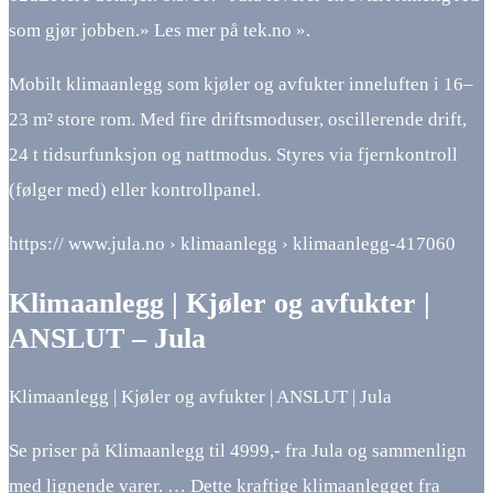
som gjør jobben.» Les mer på tek.no ».
Mobilt klimaanlegg som kjøler og avfukter inneluften i 16–
23 m² store rom. Med fire driftsmoduser, oscillerende drift,
24 t tidsurfunksjon og nattmodus. Styres via fjernkontroll
(følger med) eller kontrollpanel.
https:// www.jula.no › klimaanlegg › klimaanlegg-417060
Klimaanlegg | Kjøler og avfukter |
ANSLUT – Jula
Klimaanlegg | Kjøler og avfukter | ANSLUT | Jula
Se priser på Klimaanlegg til 4999,- fra Jula og sammenlign
med lignende varer. … Dette kraftige klimaanlegget fra