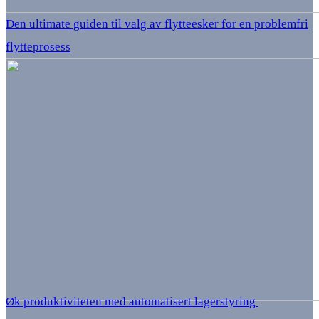
Den ultimate guiden til valg av flytteesker for en problemfri
flytteprosess
Øk produktiviteten med automatisert lagerstyring