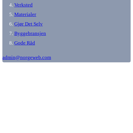
Verksted
Materialer
Gjør Det Selv
Byggebransjen
Gode Råd
admin@norgeweb.com