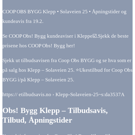
COOP OBS BYGG Klepp • Solaveien 25 • Åpningstider og
kundeavis fra 19.2.
Se COOP Obs! Bygg kundeaviser i Kleppe☑️.Sjekk de beste
prisene hos COOP Obs! Bygg her!
Sjekk ut tilbudsavisen fra Coop Obs BYGG og se hva som er
på salg hos Klepp – Solaveien 25. ⭐Ukestilbud for Coop Obs
BYGG i/på Klepp – Solaveien 25.
https:// etilbudsavis.no › Klepp-Solaveien-25~s:da3537A
Obs! Bygg Klepp – Tilbudsavis,
Tilbud, Åpningstider