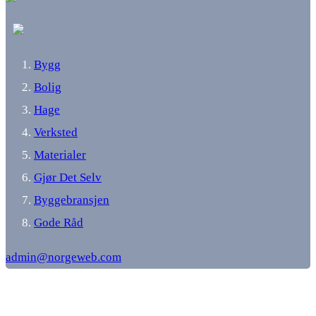
Bygg
Bolig
Hage
Verksted
Materialer
Gjør Det Selv
Byggebransjen
Gode Råd
admin@norgeweb.com