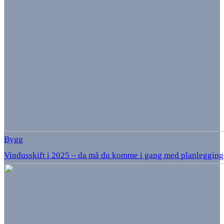
Bygg
Vindusskift i 2025 – da må du komme i gang med planlegging