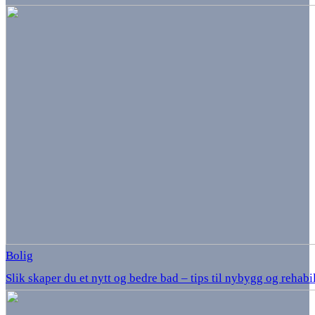
Bolig
Slik skaper du et nytt og bedre bad – tips til nybygg og rehabi