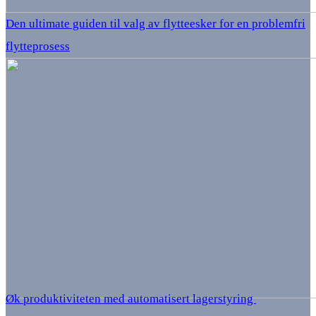
Den ultimate guiden til valg av flytteesker for en problemfri
flytteprosess
Øk produktiviteten med automatisert lagerstyring