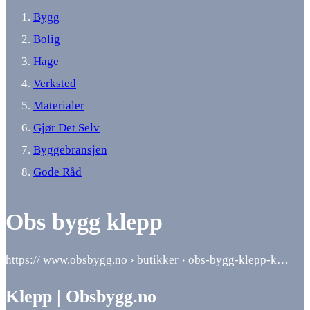
Bygg
Bolig
Hage
Verksted
Materialer
Gjør Det Selv
Byggebransjen
Gode Råd
Obs bygg klepp
https:// www.obsbygg.no › butikker › obs-bygg-klepp-k…
Klepp | Obsbygg.no