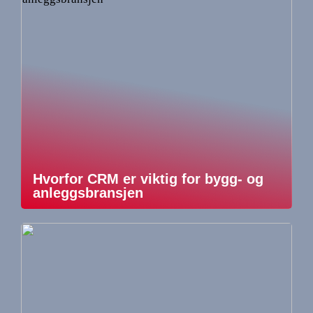
Hvorfor CRM er viktig for bygg- og
anleggsbransjen