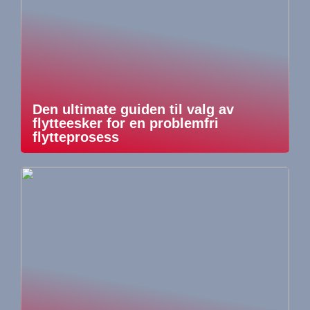
Den ultimate guiden til valg av
flytteesker for en problemfri
flytteprosess