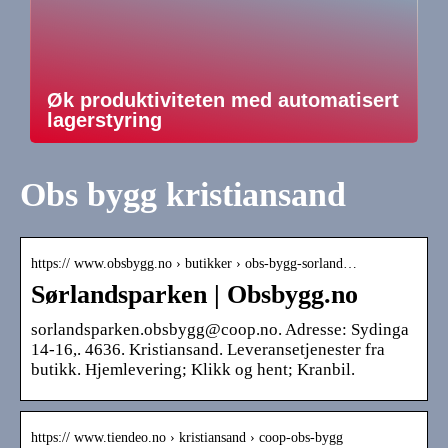
Øk produktiviteten med automatisert
lagerstyring
Obs bygg kristiansand
https:// www.obsbygg.no › butikker › obs-bygg-sorland…
Sørlandsparken | Obsbygg.no
sorlandsparken.obsbygg@coop.no. Adresse: Sydinga
14-16,. 4636. Kristiansand. Leveransetjenester fra
butikk. Hjemlevering; Klikk og hent; Kranbil.
https:// www.tiendeo.no › kristiansand › coop-obs-bygg