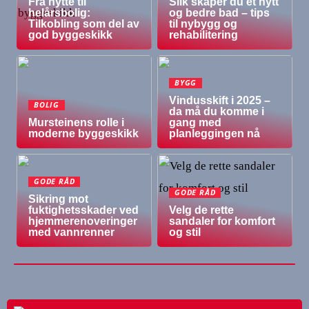
Fra hytte til
Slik skaper du et nytt
helårsbolig:
og bedre bad – tips
Tilkobling som del av
til nybygg og
god byggeskikk
rehabilitering
BYGG
Vindusskift i 2025 –
BOLIG
da må du komme i
Mursteinens rolle i
gang med
moderne byggeskikk
planleggingen nå
GODE RÅD
GODE RÅD
Sikring mot
fuktighetsskader ved
Velg de rette
hjemmerenoveringer
sandaler for komfort
med vannrenner
og stil