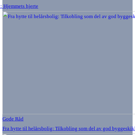
: Hjemmets hjerte
Gode Råd
Fra hytte til helårsbolig: Tilkobling som del av god byggeskik