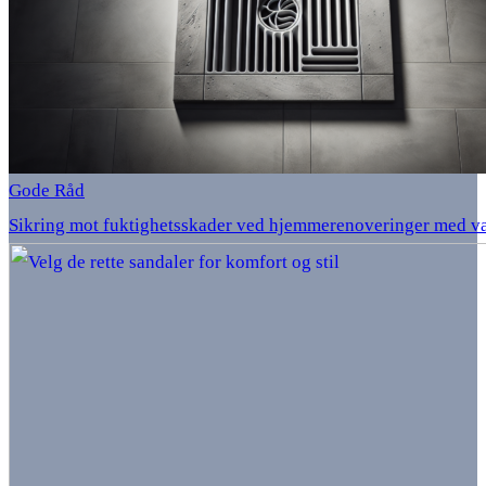
Gode Råd
Sikring mot fuktighetsskader ved hjemmerenoveringer med v