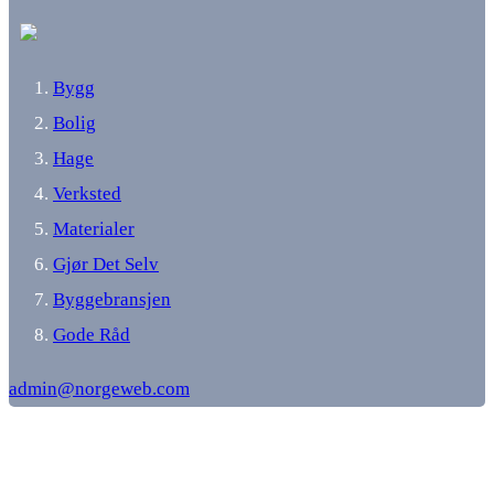
Bygg
Bolig
Hage
Verksted
Materialer
Gjør Det Selv
Byggebransjen
Gode Råd
admin@norgeweb.com