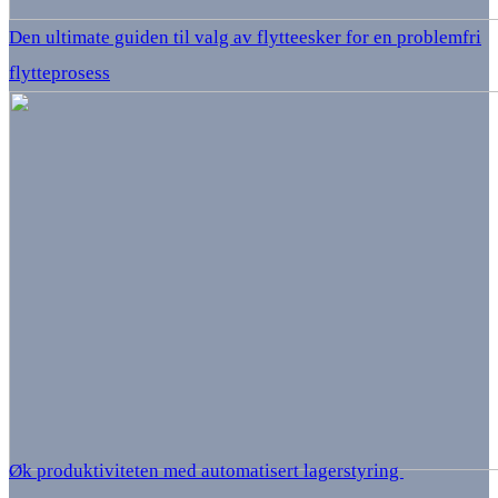
Den ultimate guiden til valg av flytteesker for en problemfri
flytteprosess
Øk produktiviteten med automatisert lagerstyring