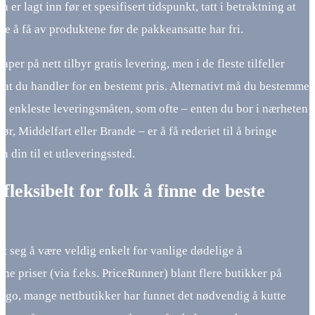
n er lagt inn før et spesifisert tidspunkt, tatt i betraktning at
re å få av produktene før de pakkeansatte har fri.
aper på nett tilbyr gratis levering, men i de fleste tilfeller
 at du handler for en bestemt pris. Alternativt må du bestemme
n enkleste leveringsmåten, som ofte – enten du bor i nærheten
ør, Middelfart eller Brande – er å få rederiet til å bringe
en din til et utleveringssted.
 fleksibelt for folk å finne de beste
e
st seg å være veldig enkelt for vanlige dødelige å
e priser (via f.eks. PriceRunner) blant flere butikker på
ergo, mange nettbutikker har funnet det nødvendig å kutte