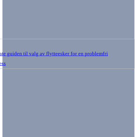
te guiden til valg av flytteesker for en problemfri
ess