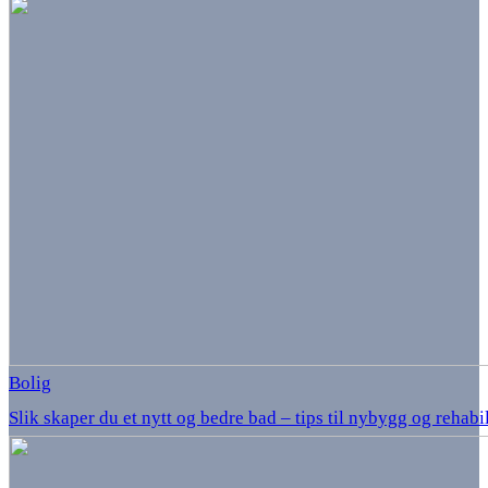
Bolig
Slik skaper du et nytt og bedre bad – tips til nybygg og rehabi