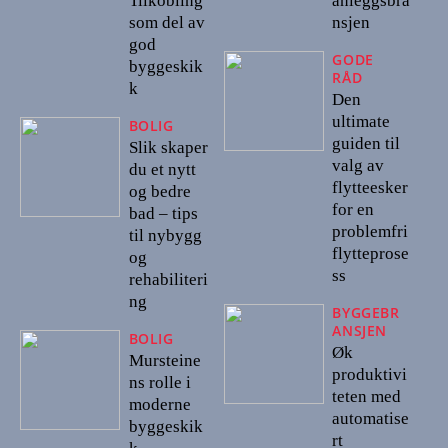
Tilkobling
anleggsbra
som del av
nsjen
god
GODE
byggeskik
RÅD
k
Den
ultimate
BOLIG
guiden til
Slik skaper
valg av
du et nytt
flytteesker
og bedre
for en
bad – tips
problemfri
til nybygg
flytteprose
og
ss
rehabiliteri
ng
BYGGEBR
ANSJEN
BOLIG
Øk
Mursteine
produktivi
ns rolle i
teten med
moderne
automatise
byggeskik
rt