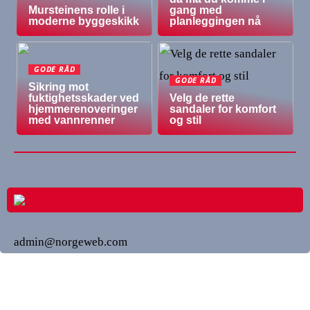
Mursteinens rolle i
gang med
moderne byggeskikk
planleggingen nå
GODE RÅD
GODE RÅD
Sikring mot
fuktighetsskader ved
Velg de rette
hjemmerenoveringer
sandaler for komfort
med vannrenner
og stil
admin@norgeweb.com