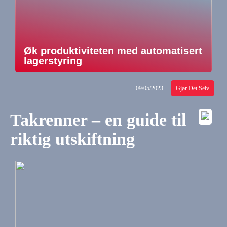
Øk produktiviteten med automatisert
lagerstyring
09/05/2023
Gjør Det Selv
Takrenner – en guide til
riktig utskiftning