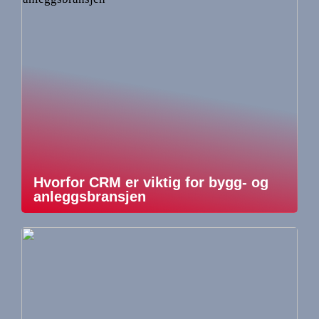
Hvorfor CRM er viktig for bygg- og
anleggsbransjen