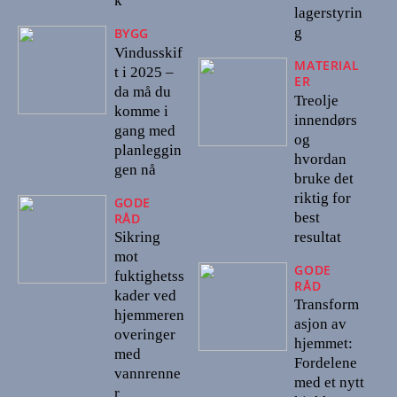
k
lagerstyrin
g
BYGG
Vindusskif
MATERIAL
t i 2025 –
ER
da må du
Treolje
komme i
innendørs
gang med
og
planleggin
hvordan
gen nå
bruke det
riktig for
GODE
best
RÅD
resultat
Sikring
mot
GODE
fuktighetss
RÅD
kader ved
Transform
hjemmeren
asjon av
overinger
hjemmet:
med
Fordelene
vannrenne
med et nytt
r