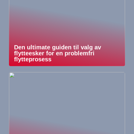
Den ultimate guiden til valg av
flytteesker for en problemfri
flytteprosess