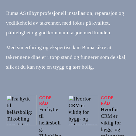
Buma AS tilbyr profesjonell installasjon, reparasjon og
vedlikehold av takrenner, med fokus på kvalitet,
pålitelighet og god kommunikasjon med kunden.
Med sin erfaring og ekspertise kan Buma sikre at
takrennene dine er i topp stand og fungerer som de skal,
slik at du kan nyte en trygg og tørr bolig.
GODE
GODE
RÅD
RÅD
Fra hytte
Hvorfor
til
CRM er
helårsboli
viktig for
g:
bygg- og