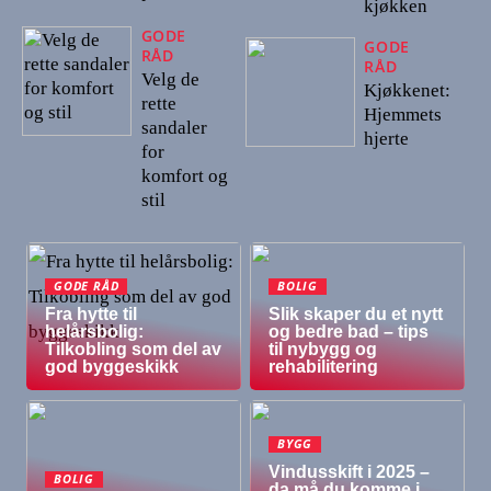
kjøkken
GODE
GODE
RÅD
RÅD
Velg de
Kjøkkenet:
rette
Hjemmets
sandaler
hjerte
for
komfort og
stil
GODE RÅD
BOLIG
Fra hytte til
Slik skaper du et nytt
helårsbolig:
og bedre bad – tips
Tilkobling som del av
til nybygg og
god byggeskikk
rehabilitering
BYGG
Vindusskift i 2025 –
BOLIG
da må du komme i