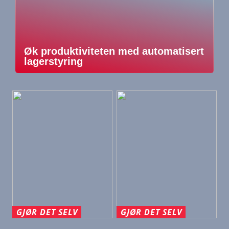
Øk produktiviteten med automatisert
lagerstyring
GJØR DET SELV
GJØR DET SELV