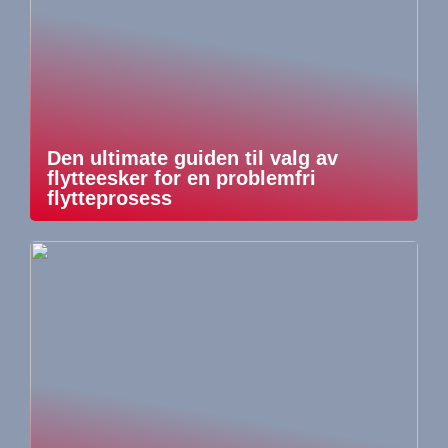
Den ultimate guiden til valg av
flytteesker for en problemfri
flytteprosess