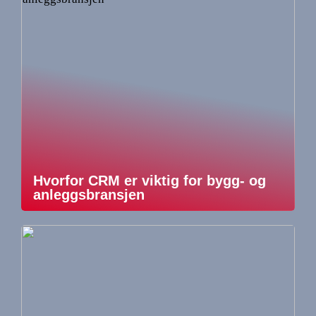
Hvorfor CRM er viktig for bygg- og
anleggsbransjen