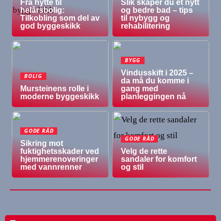
Fra hytte til
Slik skaper du et nytt
helårsbolig:
og bedre bad – tips
Tilkobling som del av
til nybygg og
god byggeskikk
rehabilitering
BYGG
Vindusskift i 2025 –
BOLIG
da må du komme i
Mursteinens rolle i
gang med
moderne byggeskikk
planleggingen nå
GODE RÅD
GODE RÅD
Sikring mot
fuktighetsskader ved
Velg de rette
hjemmerenoveringer
sandaler for komfort
med vannrenner
og stil