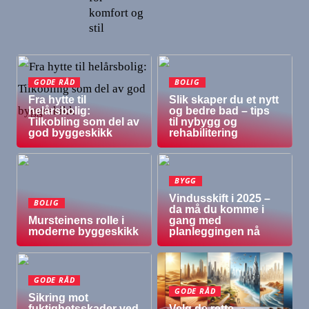
komfort og
stil
GODE RÅD
BOLIG
Fra hytte til
Slik skaper du et nytt
helårsbolig:
og bedre bad – tips
Tilkobling som del av
til nybygg og
god byggeskikk
rehabilitering
BYGG
Vindusskift i 2025 –
BOLIG
da må du komme i
Mursteinens rolle i
gang med
moderne byggeskikk
planleggingen nå
GODE RÅD
GODE RÅD
Sikring mot
fuktighetsskader ved
Velg de rette