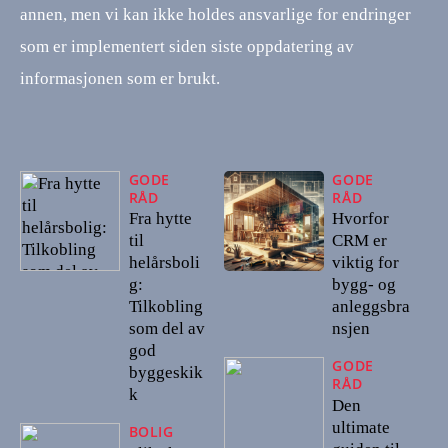
annen, men vi kan ikke holdes ansvarlige for endringer
som er implementert siden siste oppdatering av
informasjonen som er brukt.
GODE
GODE
RÅD
RÅD
Fra hytte
Hvorfor
til
CRM er
helårsboli
viktig for
g:
bygg- og
Tilkobling
anleggsbra
som del av
nsjen
god
GODE
byggeskik
RÅD
k
Den
ultimate
BOLIG