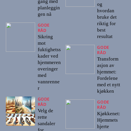
gang med
og
planleggin
hvordan
gen nå
bruke det
riktig for
GODE
best
RÅD
resultat
Sikring
mot
GODE
fuktighetss
RÅD
kader ved
Transform
hjemmeren
asjon av
overinger
hjemmet:
med
Fordelene
vannrenne
med et nytt
r
kjøkken
GODE
GODE
RÅD
RÅD
Velg de
Kjøkkenet:
rette
Hjemmets
sandaler
hjerte
for