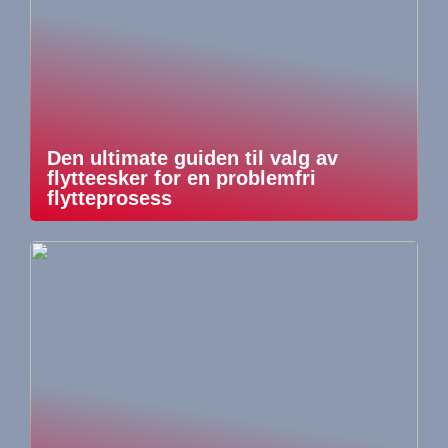
Den ultimate guiden til valg av
flytteesker for en problemfri
flytteprosess