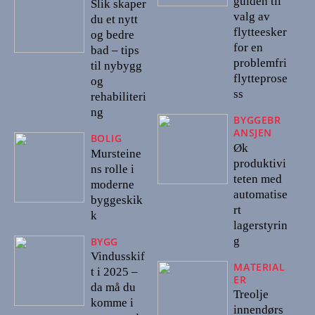
guiden til
Slik skaper
valg av
du et nytt
flytteesker
og bedre
for en
bad – tips
problemfri
til nybygg
flytteprose
og
ss
rehabiliteri
ng
BYGGEBR
ANSJEN
BOLIG
Øk
Mursteine
produktivi
ns rolle i
teten med
moderne
automatise
byggeskik
rt
k
lagerstyrin
g
BYGG
Vindusskif
MATERIAL
t i 2025 –
ER
da må du
Treolje
komme i
innendørs